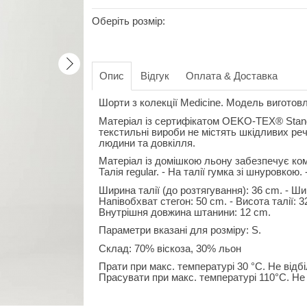
Оберіть розмір:
Опис
Відгук
Оплата & Доставка
Шорти з колекції Medicine. Модель виготов
Матеріал із сертифікатом OEKO-TEX® Standa
текстильні вироби не містять шкідливих ре
людини та довкілля.
Матеріал із домішкою льону забезпечує комфо
Талія regular. - На талії гумка зі шнуровкою.
Ширина талії (до розтягування): 36 cm. - Шир
Напівобхват стегон: 50 cm. - Висота талії: 
Внутрішня довжина штанини: 12 cm.
Параметри вказані для розміру: S.
Склад: 70% віскоза, 30% льон
Прати при макс. температурі 30 °C. Не відб
Прасувати при макс. температурі 110°C. Не 