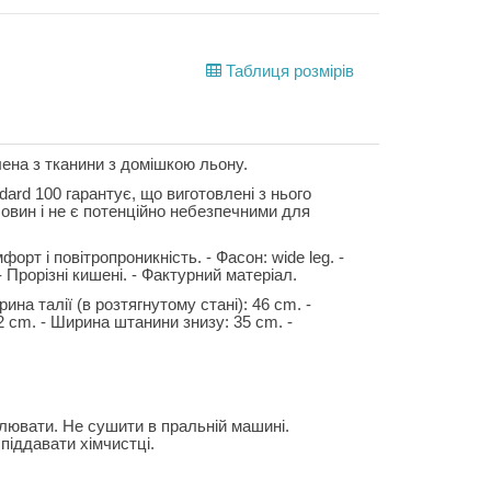
Таблиця розмірів
лена з тканини з домішкою льону.
rd 100 гарантує, що виготовлені з нього
човин і не є потенційно небезпечними для
рт і повітропроникність. - Фасон: wide leg. -
 - Прорізні кишені. - Фактурний матеріал.
ина талії (в розтягнутому стані): 46 cm. -
32 cm. - Ширина штанини знизу: 35 cm. -
ілювати. Не сушити в пральній машині.
піддавати хімчистці.