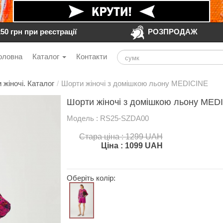
250 грн при реєстрації
РОЗПРОДАЖ
оловна
Каталог
Контакти
 жіночі. Каталог
/
Шорти жіночі з домішкою льону MEDICINE
Шорти жіночі з домішкою льону MED
Модель : RS25-SZDA00
Стара ціна : 1299 UAH
Ціна :
1099
UAH
Оберіть колір: