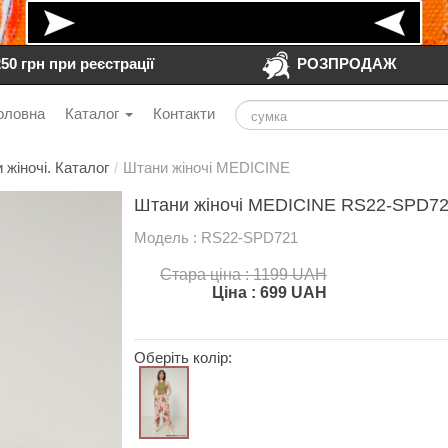
250 грн при реєстрації
РОЗПРОДАЖ
оловна
Каталог
Контакти
 жіночі. Каталог
/
Штани жіночі MEDICINE
Штани жіночі MEDICINE RS22-SPD72
Модель : RS22-SPD721
Стара ціна : 1199 UAH
Ціна :
699
UAH
Оберіть колір: