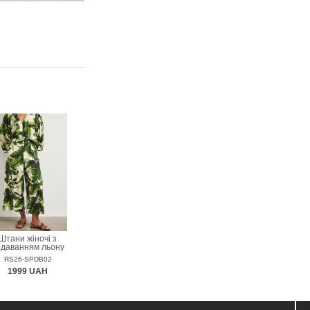
Штани жіночі з
одаванням льону
MEDICINE
RS26-SPDB02
1999 UAH