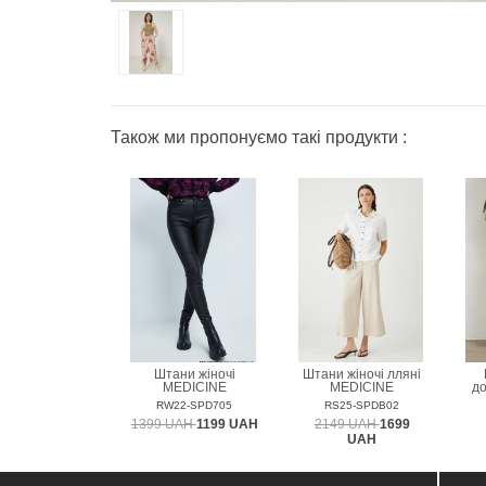
Також ми пропонуємо такі продукти :
Штани жіночі
Штани жіночі лляні
MEDICINE
MEDICINE
д
RW22-SPD705
RS25-SPDB02
1399 UAH
1199 UAH
2149 UAH
1699
UAH