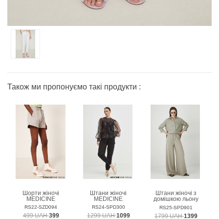
Також ми пропонуємо такі продукти :
Шорти жіночі
Штани жіночі
Штани жіночі з
MEDICINE
MEDICINE
домішкою льону
MEDICINE
RS22-SZD094
RS24-SPD300
RS25-SPD901
499 UAH
399
1299 UAH
1099
1799 UAH
1399