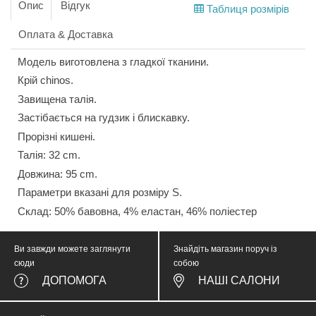
Опис
Відгук
Таблиця розмірів
Оплата & Доставка
Модель виготовлена з гладкої тканини.
Крій chinos.
Завищена талія.
Застібається на гудзик і блискавку.
Прорізні кишені.
Талія: 32 cm.
Довжина: 95 cm.
Параметри вказані для розміру S.
Склад: 50% бавовна, 4% еластан, 46% поліестер
Ви завжди можете заглянути
Знайдіть магазин поруч із
сюди
собою
ДОПОМОГА
НАШІ САЛОНИ