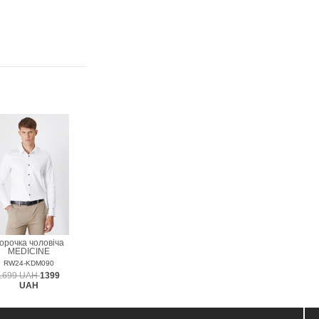
орочка чоловіча
MEDICINE
RW24-KDM090
1699 UAH
1399
UAH