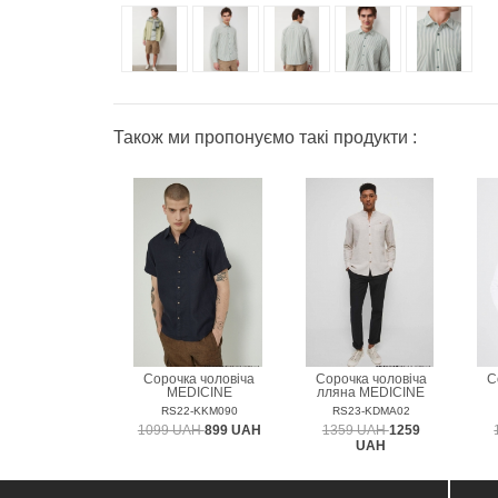
Також ми пропонуємо такі продукти :
Сорочка чоловіча
Сорочка чоловіча
С
MEDICINE
лляна MEDICINE
RS22-KKM090
RS23-KDMA02
1099 UAH
899 UAH
1359 UAH
1259
UAH