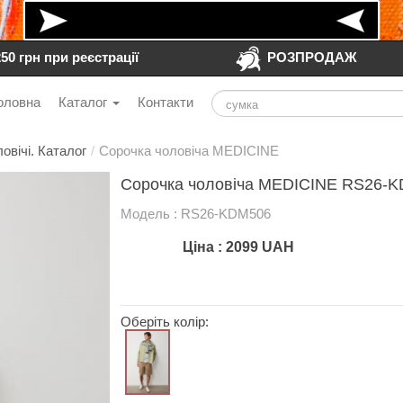
250 грн при реєстрації
РОЗПРОДАЖ
оловна
Каталог
Контакти
овічі. Каталог
/
Сорочка чоловіча MEDICINE
Сорочка чоловіча MEDICINE RS26-K
Модель : RS26-KDM506
Ціна :
2099
UAH
Оберіть колір: