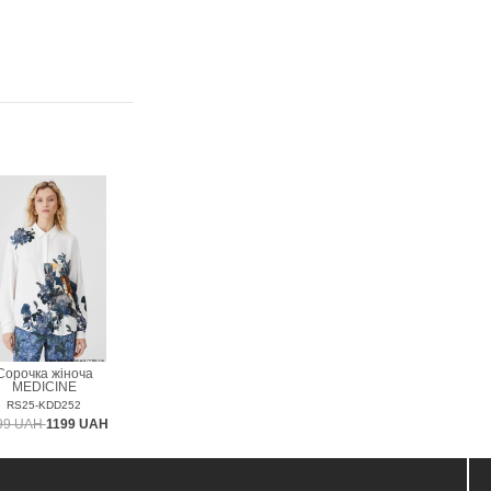
Сорочка жіноча
MEDICINE
RS25-KDD252
99 UAH
1199 UAH