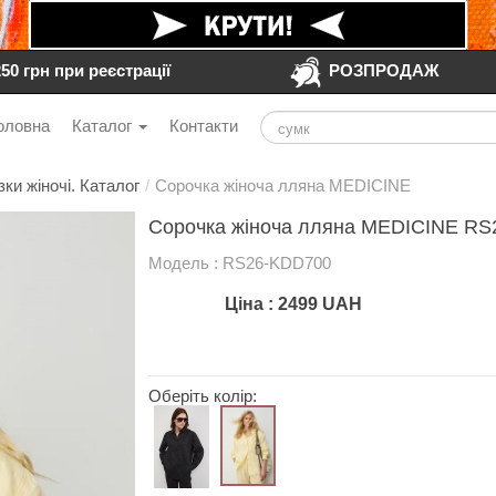
250 грн при реєстрації
РОЗПРОДАЖ
оловна
Каталог
Контакти
зки жіночі. Каталог
/
Сорочка жіноча лляна MEDICINE
Сорочка жіноча лляна MEDICINE RS
Модель : RS26-KDD700
Ціна :
2499
UAH
Оберіть колір: