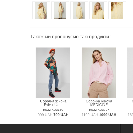
Також ми пропонуємо такі продукти :
Сорочка жіноча
Сорочка жіноча
Eviva L'arte
MEDICINE
RS22-KDD150
RS22-KDD707
999 UAH
799 UAH
1199 UAH
1099 UAH
16