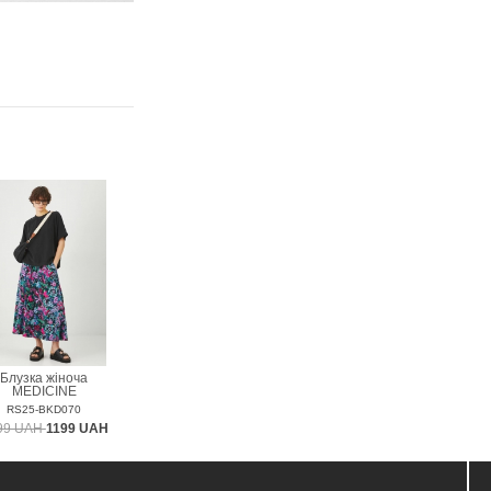
Блузка жіноча
MEDICINE
RS25-BKD070
99 UAH
1199 UAH