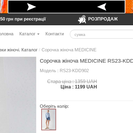
250 грн при реєстрації
РОЗПРОДАЖ
оловна
Каталог
Контакти
зки жіночі. Каталог
/
Сорочка жіноча MEDICINE
Сорочка жіноча MEDICINE RS23-KDD9
Модель : RS23-KDD902
Стара ціна : 1359 UAH
Ціна :
1199
UAH
Оберіть колір: