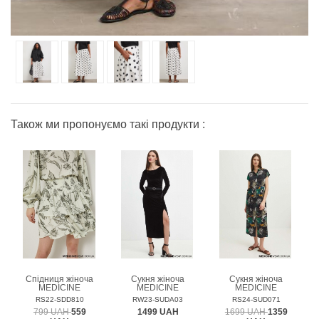
Також ми пропонуємо такі продукти :
Спідниця жіноча
Сукня жіноча
Сукня жіноча
MEDICINE
MEDICINE
MEDICINE
RS22-SDD810
RW23-SUDA03
RS24-SUD071
799 UAH
559
1499 UAH
1699 UAH
1359