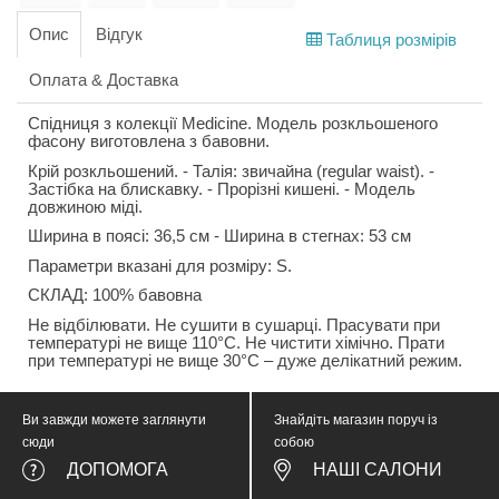
Опис
Відгук
Таблиця розмірів
Оплата & Доставка
Спідниця з колекції Medicine. Модель розкльошеного
фасону виготовлена з бавовни.
Крій розкльошений. - Талія: звичайна (regular waist). -
Застібка на блискавку. - Прорізні кишені. - Модель
довжиною міді.
Ширина в поясі: 36,5 см - Ширина в стегнах: 53 см
Параметри вказані для розміру: S.
СКЛАД: 100% бавовна
Не відбілювати. Не сушити в сушарці. Прасувати при
температурі не вище 110°C. Не чистити хімічно. Прати
при температурі не вище 30°C – дуже делікатний режим.
Ви завжди можете заглянути
Знайдіть магазин поруч із
сюди
собою
ДОПОМОГА
НАШІ САЛОНИ