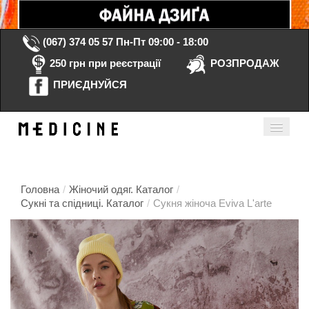
(067) 374 05 57
Пн-Пт 09:00 - 18:00
250 грн при реєстрації
РОЗПРОДАЖ
ПРИЄДНУЙСЯ
Кошик порожній
Мій кабінет
ua
Головна
/
Жіночий одяг. Каталог
/
Сукні та спідниці. Каталог
/
Сукня жіноча Eviva L'arte
Головна
Каталог
Контакти