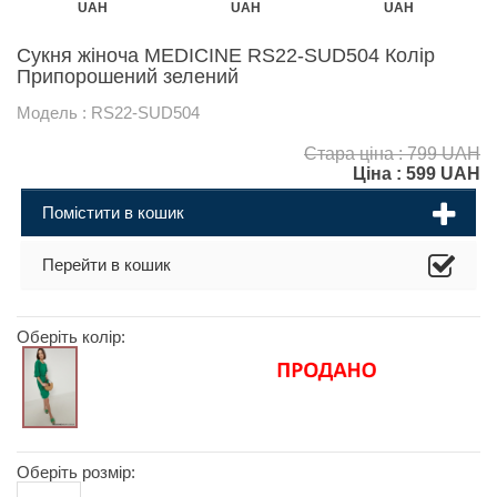
UAH
UAH
UAH
Сукня жіноча MEDICINE RS22-SUD504 Колір
Припорошений зелений
Модель : RS22-SUD504
Стара ціна : 799 UAH
Ціна :
599
UAH
Помістити в кошик
Перейти в кошик
Оберіть колір:
Оберіть розмір: