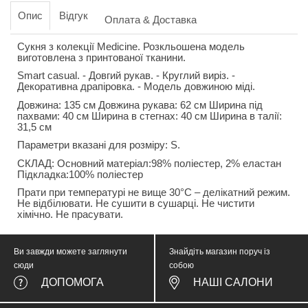
Опис
Відгук
Оплата & Доставка
Сукня з колекції Medicine. Розкльошена модель
виготовлена з принтованої тканини.
Smart casual. - Довгий рукав. - Круглий виріз. -
Декоративна драпіровка. - Модель довжиною міді.
Довжина: 135 см Довжина рукава: 62 см Ширина під
пахвами: 40 см Ширина в стегнах: 40 см Ширина в талії:
31,5 см
Параметри вказані для розміру: S.
СКЛАД: Основний матеріал:98% поліестер, 2% еластан
Підкладка:100% поліестер
Прати при температурі не вище 30°C – делікатний режим.
Не відбілювати. Не сушити в сушарці. Не чистити
хімічно. Не прасувати.
Ви завжди можете заглянути
Знайдіть магазин поруч із
сюди
собою
ДОПОМОГА
НАШІ САЛОНИ