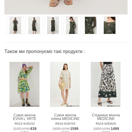
Також ми пропонуємо такі продукти :
Сукня жіноча
Сукня жіноча
Спідниця жіноча
EVIVA L`ARTE
лляна MEDICINE
MEDICINE
RS22-SUD152
RS24-SUD703
RS24-SDDA00
1199 UAH
839
1899 UAH
1599
1899 UAH
1499