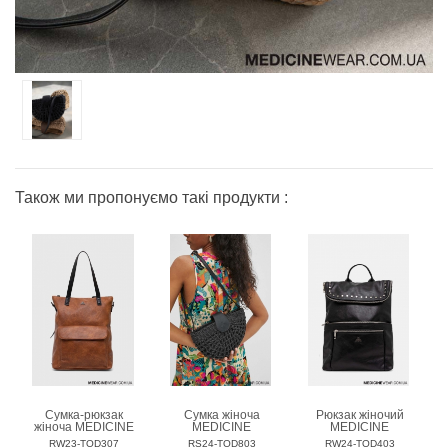
Також ми пропонуємо такі продукти :
Сумка-рюкзак
Сумка жіноча
Рюкзак жіночий
жіноча MEDICINE
MEDICINE
MEDICINE
RW23-TOD307
RS24-TOD803
RW24-TOD403