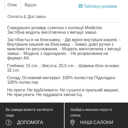
Опис
Відгук
Таблиця розмірів
Оплата & Доставка
Середнього розміру сумочка з колекції Medicine.
Застібна модель виготовлена з імітації замші.
Застібається на блискавку. - Дві врізні внутрішні кишені. -
Внутрішня кишеня на блискавці. - Знімні, довгі ручки з
можливістю регулювання. - Модель виготовлена з імітації
замші. - Модель з підкладкою. - Не розрахована на
формат А4.
Глибина: 15 cm. - Висота: 20,5 cm. - Ширина біля основи:
32 cm.
Склад: Основний матеріал: 100% поліестер Підкладка:
100% поліестер
Не прати. Не відбілювати. Не сушити в пральній машині.
Не прасувати. Не піддавати хімчистці.
Ви завжди можете заглянути
Знайдіть магазин поруч із
сюди
собою
ДОПОМОГА
НАШІ САЛОНИ