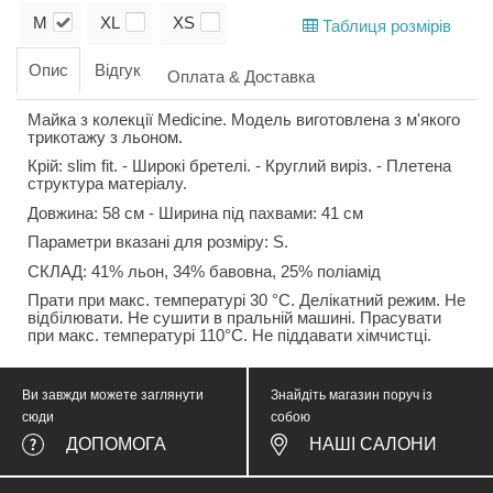
M
XL
XS
Таблиця розмірів
Опис
Відгук
Оплата & Доставка
Майка з колекції Medicine. Модель виготовлена з м'якого
трикотажу з льоном.
Крій: slim fit. - Широкі бретелі. - Круглий виріз. - Плетена
структура матеріалу.
Довжина: 58 см - Ширина під пахвами: 41 см
Параметри вказані для розміру: S.
СКЛАД: 41% льон, 34% бавовна, 25% поліамід
Прати при макс. температурі 30 °C. Делікатний режим. Не
відбілювати. Не сушити в пральній машині. Прасувати
при макс. температурі 110°C. Не піддавати хімчистці.
Ви завжди можете заглянути
Знайдіть магазин поруч із
сюди
собою
ДОПОМОГА
НАШІ САЛОНИ