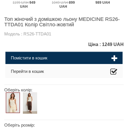
1199 UAH
949
1049 UAH
899
989 UAH
UAH
UAH
Топ жіночий з домішкою льону MEDICINE RS26-
TTDA01 Колір Світло-жовтий
Модель : RS26-TTDA01
Ціна :
1249
UAH
Помістити в кошик
Перейти в кошик
Оберіть колір:
Оберіть розмір: