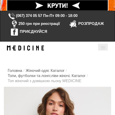
(067) 374 05 57
Пн-Пт 09:00 - 18:00
250 грн при реєстрації
РОЗПРОДАЖ
ПРИЄДНУЙСЯ
Кошик порожній
Мій кабінет
ua
Головна
/
Жіночий одяг. Каталог
/
Топи, футболки та лонгсліви жіночі. Каталог
/
Топ жіночий з домішкою льону MEDICINE
Головна
Каталог
Контакти