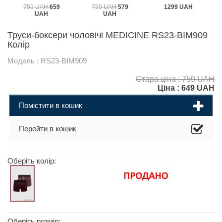
759 UAH
659
759 UAH
579
1299 UAH
UAH
UAH
Труси-боксери чоловічі MEDICINE RS23-BIM909
Колір
Модель : RS23-BIM909
Стара ціна : 759 UAH
Ціна :
649
UAH
Помістити в кошик
Перейти в кошик
Оберіть колір:
Оберіть розмір: