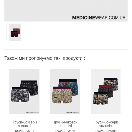
Також ми пропонуємо такі продукти :
Труси-боксери
Труси-боксери
Труси-боксери
чоловічі
чоловічі
чоловічі
MEDICINE
MEDICINE
MEDICINE
RS23-BIM701
RW23-BIM550
RW25-BBMA03