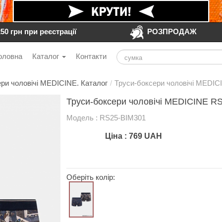
250 грн при реєстрації
РОЗПРОДАЖ
оловна
Каталог
Контакти
ри чоловічі MEDICINE. Каталог
/
Труси-боксери чоловічі MEDIC
Труси-боксери чоловічі MEDICINE R
Модель : RS25-BIM301
Ціна :
769
UAH
Оберіть колір: