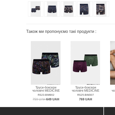
Також ми пропонуємо такі продукти :
Труси-боксери
Труси-боксери
чоловічі MEDICINE
чоловічі MEDICINE
чо
RS23-BIM902
RS25-BIM307
759 UAH
649 UAH
769 UAH