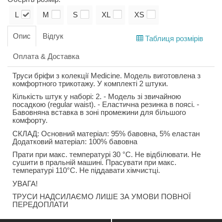
L
M
S
XL
XS
Опис
Відгук
Таблиця розмірів
Оплата & Доставка
Труси бріфи з колекції Medicine. Модель виготовлена з
комфортного трикотажу. У комплекті 2 штуки.
Кількість штук у наборі: 2. - Модель зі звичайною
посадкою (regular waist). - Еластична резинка в поясі. -
Бавовняна вставка в зоні промежини для більшого
комфорту.
СКЛАД: Основний матеріал: 95% бавовна, 5% еластан
Додатковий матеріал: 100% бавовна
Прати при макс. температурі 30 °C. Не відбілювати. Не
сушити в пральній машині. Прасувати при макс.
температурі 110°C. Не піддавати хімчистці.
УВАГА!
ТРУСИ НАДСИЛАЄМО ЛИШЕ ЗА УМОВИ ПОВНОЇ
ПЕРЕДОПЛАТИ