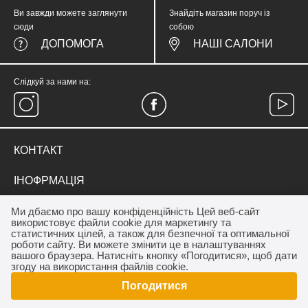
Ви завжди можете заглянути
Знайдіть магазин поруч із
сюди
собою
ДОПОМОГА
НАШІ САЛОНИ
Слідкуй за нами на:
КОНТАКТ
тел.
(067) 374 05 57
ІНОФРМАЦІЯ
medicinewear@gmail.com
Everyday Therapy
ДЛЯ КЛІЄНТА
Ми дбаємо про вашу конфіденційність Цей веб-сайт
Контакт
використовує файли cookie для маркетингу та
Франшиза салону MEDICINE
Акції
статистичних цілей, а також для безпечної та оптимальної
ОПЛАТА / ДОСТАВКА
роботи сайту. Ви можете змінити це в налаштуваннях
Програма лояльності
вашого браузера. Натисніть кнопку «Погодитися», щоб дати
Дропшиппінг
Як купити
згоду на використання файлів cookie.
Договір публічної оферти
Погодитися