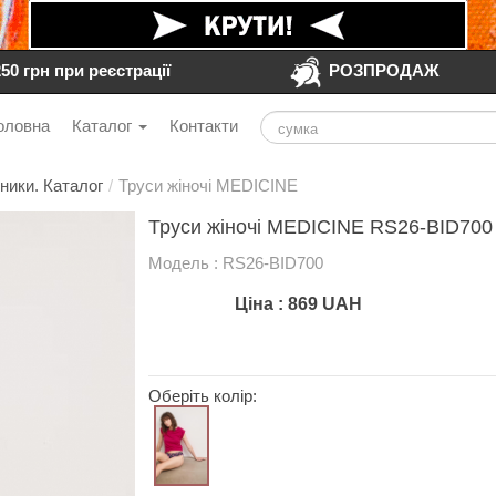
250 грн при реєстрації
РОЗПРОДАЖ
оловна
Каталог
Контакти
ники. Каталог
/
Труси жіночі MEDICINE
Труси жіночі MEDICINE RS26-BID700
Модель : RS26-BID700
Ціна :
869
UAH
Оберіть колір: