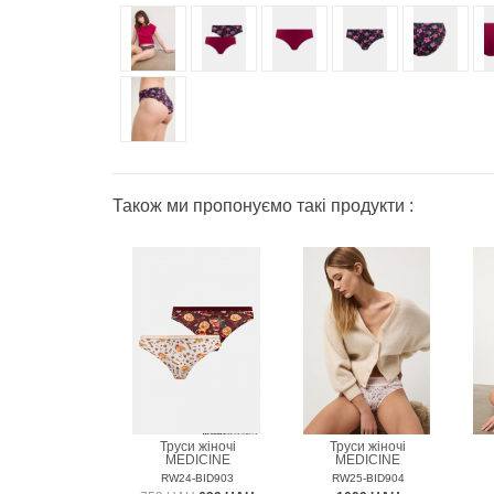
Також ми пропонуємо такі продукти :
Труси жіночі
Труси жіночі
MEDICINE
MEDICINE
RW24-BID903
RW25-BID904