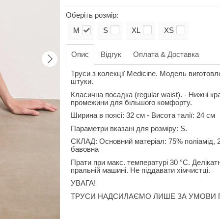
Оберіть розмір:
M
S
XL
XS
Опис
Відгук
Оплата & Доставка
Труси з колекції Medicine. Модель виготовл
штуки.
Класична посадка (regular waist). - Нижні кр
промежини для більшого комфорту.
Ширина в поясі: 32 см - Висота талії: 24 см
Параметри вказані для розміру: S.
СКЛАД: Основний матеріал: 75% поліамід, 
бавовна
Прати при макс. температурі 30 °C. Делікат
пральній машині. Не піддавати хімчистці.
УВАГА!
ТРУСИ НАДСИЛАЄМО ЛИШЕ ЗА УМОВИ 