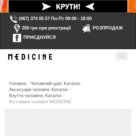
(067) 374 05 57
Пн-Пт 09:00 - 18:00
250 грн при реєстрації
РОЗПРОДАЖ
ПРИЄДНУЙСЯ
Кошик порожній
Мій кабінет
ua
Головна
/
Чоловічий одяг. Каталог
/
Аксесуари чоловічі. Каталог
/
Взуття чоловіче. Каталог
/
Головна
В'єтнамки чоловічі MEDICINE
Каталог
Контакти