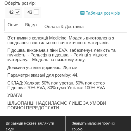
Оберіть розмір:
42
43
Таблиця розмірів
Опис
Відгук
Оплата & Доставка
В'єтнамки з колекції Medicine. Модель виготовлена з
поєднання текстильного і синтетичного матеріалів.
Підошва, виконана з піни EVA, забезпечує легкість та
гнучкість. - Рельєфна підошва. - Ремінці з міцного
матеріалу. - Модель на низькому ходу.
Довжина устілки дорівнює: 28,5 см
Параметри вказані для розміру: 44.
СКЛАД: Халява: 50% поліуретан, 50% поліестер
Підошва: 70% EVA, 30% гума Устілка: 100% EVA
УВАГА!
ШЛЬОПАНЦІ НАДСИЛАЄМО ЛИШЕ ЗА УМОВИ
ПОВНОЇ ПЕРЕДОПЛАТИ
Ви завжди можете заглянути
Знайдіть магазин поруч із
сюди
собою