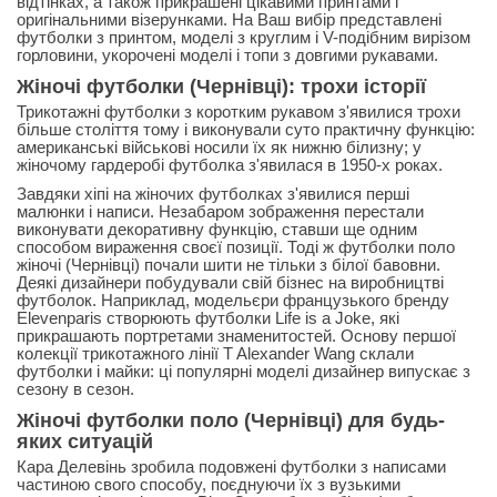
відтінках, а також прикрашені цікавими принтами і
оригінальними візерунками. На Ваш вибір представлені
футболки з принтом, моделі з круглим і V-подібним вирізом
горловини, укорочені моделі і топи з довгими рукавами.
Жіночі футболки
(Чернівці): трохи історії
Трикотажні футболки з коротким рукавом з'явилися трохи
більше століття тому і виконували суто практичну функцію:
американські військові носили їх як нижню білизну; у
жіночому гардеробі футболка з'явилася в 1950-х роках.
Завдяки хіпі на жіночих футболках з'явилися перші
малюнки і написи. Незабаром зображення перестали
виконувати декоративну функцію, ставши ще одним
способом вираження своєї позиції. Тоді ж футболки поло
жіночі (Чернівці) почали шити не тільки з білої бавовни.
Деякі дизайнери побудували свій бізнес на виробництві
футболок. Наприклад, модельєри французького бренду
Elevenparis створюють футболки Life is a Joke, які
прикрашають портретами знаменитостей. Основу першої
колекції трикотажного лінії T Alexander Wang склали
футболки і майки: ці популярні моделі дизайнер випускає з
сезону в сезон.
Жіночі футболки поло (Чернівці) для будь-
яких ситуацій
Кара Делевінь зробила подовжені футболки з написами
частиною свого способу, поєднуючи їх з вузькими