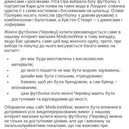
джинсами і кросівками. Ріта Ора вибрала білу футболку з
портретом Кари для появи на тижні моди в Лондоні: співачка
одягла її з синім костюмом і босоніжками на шпильці. Олівія
Палермо носить лонгслів (футболку з довгим рукавом) з
комбінезоном і балетками, а Крістен Стюарт – з джинсами і
лоферами.
Жіночі футболки (Чернівці) купити рекомендується саме в
нашому інтернет-магазині MedicineWear в тому випадку,
якщо Вас цікавить саме цей вид жіночого одягу, проте, при
виборі та покупці до нього висувається багато вимог, на
кшталт:
річ має буди виготовлена з високоякісних
матеріалів;
до якості пошиття не має бути жодних зауважень;
дизайн має бути стильним, «трендовим»;
бажано, щоб річ була брендовою, а сам бренд –
впізнаваним;
ціни футболки поло жіночі Чернівці мають бути
доступними та відповідними до якості.
Обираючи наш сайт MedicineWear, можете бути впевнені в
дотриманні усіх вищеперерахованих вимог: у нашому
інтернет-магазині купити жіночу футболку (Чернівці) можна
не тільки за доступними цінами, але ще і виконану за
загальноприйнятими лекалами, що так важливо при