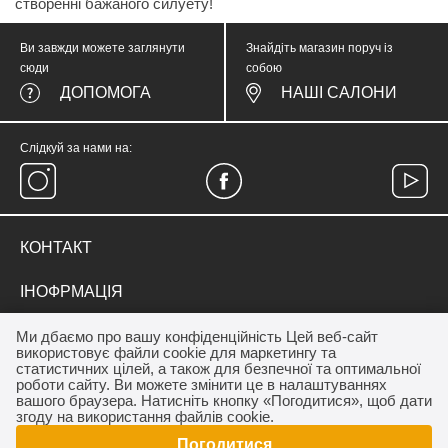
створенні бажаного силуету!
Ви завжди можете заглянути
Знайдіть магазин поруч із
сюди
собою
ДОПОМОГА
НАШІ САЛОНИ
Слідкуй за нами на:
КОНТАКТ
тел.
(067) 374 05 57
ІНОФРМАЦІЯ
medicinewear@gmail.com
Everyday Therapy
ДЛЯ КЛІЄНТА
Ми дбаємо про вашу конфіденційність Цей веб-сайт
Контакт
використовує файли cookie для маркетингу та
Франшиза салону MEDICINE
Акції
статистичних цілей, а також для безпечної та оптимальної
ОПЛАТА / ДОСТАВКА
роботи сайту. Ви можете змінити це в налаштуваннях
Програма лояльності
вашого браузера. Натисніть кнопку «Погодитися», щоб дати
Дропшиппінг
Як купити
згоду на використання файлів cookie.
Договір публічної оферти
Погодитися