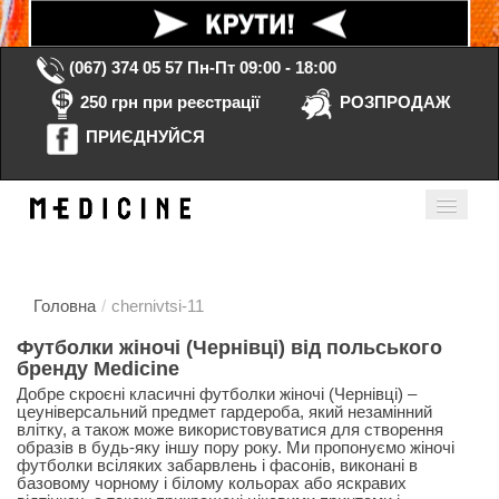
(067) 374 05 57
Пн-Пт 09:00 - 18:00
250 грн при реєстрації
РОЗПРОДАЖ
ПРИЄДНУЙСЯ
Кошик порожній
Мій кабінет
ua
Головна
/
chernivtsi-11
Футболки жіночі (Чернівці) від польського
бренду
Medicine
Головна
Добре скроєні класичні футболки жіночі (Чернівці) –
цеуніверсальний предмет гардероба, який незамінний
Каталог
влітку, а також може використовуватися для створення
образів в будь-яку іншу пору року. Ми пропонуємо жіночі
Контакти
футболки всіляких забарвлень і фасонів, виконані в
базовому чорному і білому кольорах або яскравих