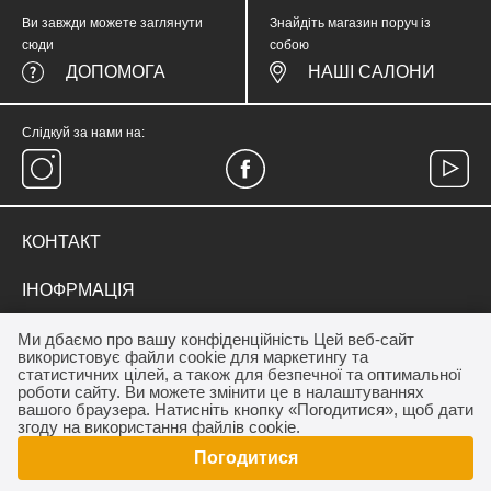
Ви завжди можете заглянути
Знайдіть магазин поруч із
сюди
собою
ДОПОМОГА
НАШІ САЛОНИ
Слідкуй за нами на:
КОНТАКТ
тел.
(067) 374 05 57
ІНОФРМАЦІЯ
medicinewear@gmail.com
Everyday Therapy
ДЛЯ КЛІЄНТА
Ми дбаємо про вашу конфіденційність Цей веб-сайт
Контакт
використовує файли cookie для маркетингу та
Франшиза салону MEDICINE
Акції
статистичних цілей, а також для безпечної та оптимальної
ОПЛАТА / ДОСТАВКА
роботи сайту. Ви можете змінити це в налаштуваннях
Програма лояльності
вашого браузера. Натисніть кнопку «Погодитися», щоб дати
Дропшиппінг
Як купити
згоду на використання файлів cookie.
Договір публічної оферти
Погодитися