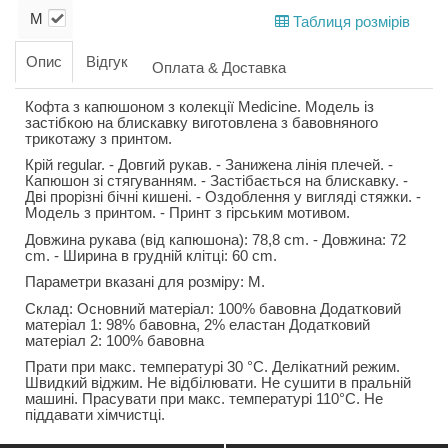
M
Таблиця розмірів
Опис
Відгук
Оплата & Доставка
Кофта з капюшоном з колекції Medicine. Модель із
застібкою на блискавку виготовлена з бавовняного
трикотажу з принтом.
Крій regular. - Довгий рукав. - Занижена лінія плечей. -
Капюшон зі стягуванням. - Застібається на блискавку. -
Дві прорізні бічні кишені. - Оздоблення у вигляді стяжки. -
Модель з принтом. - Принт з гірським мотивом.
Довжина рукава (від капюшона): 78,8 cm. - Довжина: 72
cm. - Ширина в грудній клітці: 60 cm.
Параметри вказані для розміру: М.
Склад: Основний матеріал: 100% бавовна Додатковий
матеріал 1: 98% бавовна, 2% еластан Додатковий
матеріал 2: 100% бавовна
Прати при макс. температурі 30 °C. Делікатний режим.
Швидкий віджим. Не відбілювати. Не сушити в пральній
машині. Прасувати при макс. температурі 110°C. Не
піддавати хімчистці.