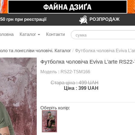
250 грн при реєстрації
РОЗПРОДАЖ
оловна
Каталог
Контакти
оло та лонгсліви чоловічі. Каталог
/
Футболка чоловіча Eviva L'ar
Футболка чоловіча Eviva L'arte RS2
Модель : RS22-TSM166
Стара ціна : 499 UAH
Ціна :
399
UAH
Оберіть колір: