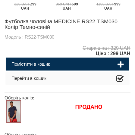
329 UAH
299
869 UAH
699
1199 UAH
999
UAH
UAH
UAH
Футболка чоловіча MEDICINE RS22-TSM030
Колір Темно-синій
Модель : RS22-TSM030
Стара ціна : 329 UAH
Ціна :
299
UAH
Помістити в кошик
Перейти в кошик
Оберіть колір:
Оберіть розмір: