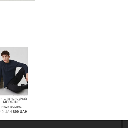
нгслів чоловічий
MEDICINE
RW24-BUM501
49 UAH
899 UAH