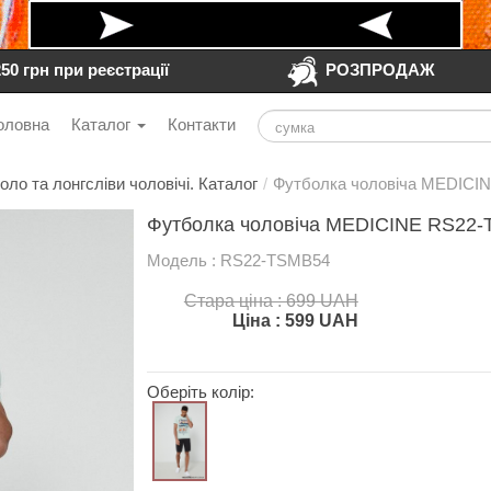
250 грн при реєстрації
РОЗПРОДАЖ
оловна
Каталог
Контакти
оло та лонгсліви чоловічі. Каталог
/
Футболка чоловіча MEDICI
Футболка чоловіча MEDICINE RS22-
Модель : RS22-TSMB54
Стара ціна : 699 UAH
Ціна :
599
UAH
Оберіть колір: