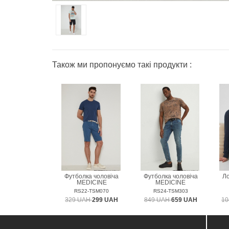
Також ми пропонуємо такі продукти :
Футболка чоловіча
Футболка чоловіча
Ло
MEDICINE
MEDICINE
RS22-TSM070
RS24-TSM303
329 UAH
299 UAH
849 UAH
659 UAH
10