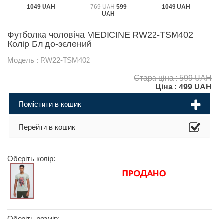
1049 UAH
769 UAH
599
1049 UAH
UAH
Футболка чоловіча MEDICINE RW22-TSM402
Колір Блідо-зелений
Модель : RW22-TSM402
Стара ціна : 599 UAH
Ціна :
499
UAH
Помістити в кошик
Перейти в кошик
Оберіть колір:
Оберіть розмір: