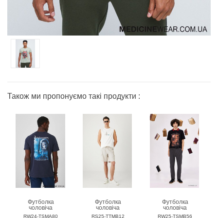
Також ми пропонуємо такі продукти :
Футболка
Футболка
Футболка
чоловіча
чоловіча
чоловіча
MEDICINE
MEDICINE
MEDICINE
RW24-TSMA80
RS25-TTMB12
RW25-TSMB56