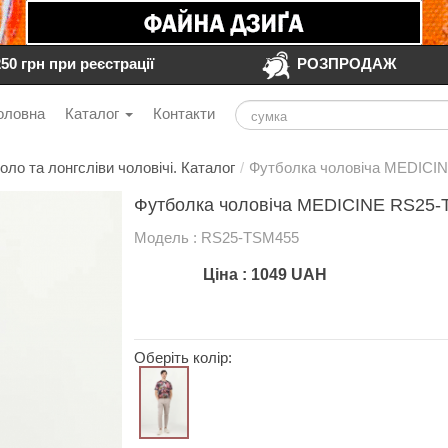
250 грн при реєстрації
РОЗПРОДАЖ
оловна
Каталог
Контакти
оло та лонгсліви чоловічі. Каталог
/
Футболка чоловіча MEDICI
Футболка чоловіча MEDICINE RS25-
Модель : RS25-TSM455
Ціна :
1049
UAH
Оберіть колір: