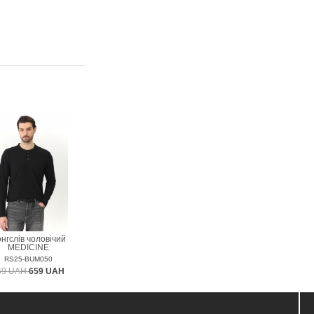
нгслів чоловічий
MEDICINE
RS25-BUM050
69 UAH
659 UAH