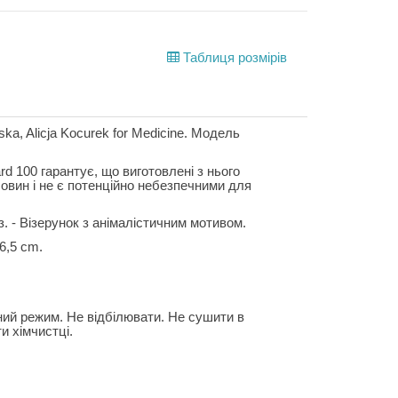
Таблиця розмірів
ska, Alicja Kocurek for Medicine. Модель
d 100 гарантує, що виготовлені з нього
човин і не є потенційно небезпечними для
із. - Візерунок з анімалістичним мотивом.
6,5 cm.
ний режим. Не відбілювати. Не сушити в
и хімчистці.