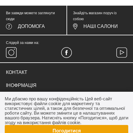
Ви завжди можете заглянути
Знайдіть магазин поруч із
сюди
собою
ДОПОМОГА
НАШІ САЛОНИ
Слідкуй за нами на:
КОНТАКТ
тел.
(067) 374 05 57
ІНОФРМАЦІЯ
medicinewear@gmail.com
Everyday Therapy
ДЛЯ КЛІЄНТА
Ми дбаємо про вашу конфіденційність Цей веб-сайт
Контакт
використовує файли cookie для маркетингу та
Франшиза салону MEDICINE
Акції
статистичних цілей, а також для безпечної та оптимальної
ОПЛАТА / ДОСТАВКА
роботи сайту. Ви можете змінити це в налаштуваннях
Програма лояльності
вашого браузера. Натисніть кнопку «Погодитися», щоб дати
Дропшиппінг
Як купити
згоду на використання файлів cookie.
Договір публічної оферти
Погодитися