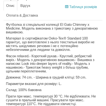
Опис
Відгук
Таблиця розмірів
Оплата & Доставка
Футболка зі спеціальної колекції El Gato Chimney x
Medicine. Модель виконана з трикотажу з декоративною
вишивкою.
Матеріал із сертифікатом Oeko-Tex® Standard 100
гарантує, що виготовлені з нього текстильні вироби не
містять шкідливих речовин і не є потенційно
небезпечними для людини та довкілля.
Фасон relaxed.- Короткий рукав.- Круглий, ребристий
виріз.- Модель з декоративною вишивкою.- Вишивка з
написом: Look into deeper layers of reality.- Модель з
нашивкою.- Трикотаж heavy weight з більш грубим,
щільним переплетенням.
Довжина: 74 cm. - Ширина в грудній клітці: 59 cm.
Параметри вказані для розміру: L.
Склад: 100% бавовна
Прати при макс. температурі 30 °C. Не відбілювати. Не
сушити в пральній машині. Прасувати при макс.
температурі 110°C. Не піддавати хімчистці.