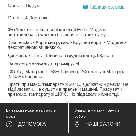
Опис
Відгук
Таблиця розмірів
Оплата & Доставка
Футболка зі спеціальної колекції Frida. Модель
виготовлена з гладкого бавовняного трикотажу.
Крій regular. - Короткий рукав. - Круглий виріз. - Модель з
декоративною вишивкою.
Довжина: 71 cm. - Ширина в грудній клітці: 53,5 cm.
Параметри вказані для розміру: М.
СКЛАД: Матеріал 1: 98% бавовна, 2% еластан Матеріал
2: 100% бавовна
Прати при макс. температурі 30 °C. Делікатний режим. Не
відбілювати. Не сушити в пральній машині. Прасувати
при макс. температурі 110°C. Не піддавати хімчистці.
Ви завжди можете заглянути
Знайдіть магазин поруч із
сюди
собою
ДОПОМОГА
НАШІ САЛОНИ