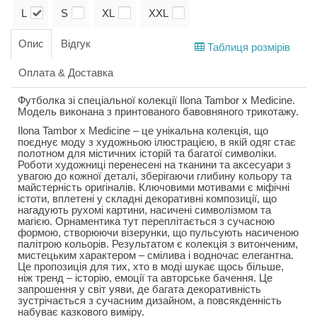
L
S
XL
XXL
Опис
Відгук
Таблиця розмірів
Оплата & Доставка
Футболка зі спеціальної колекції Ilona Tambor x Medicine.
Модель виконана з принтованого бавовняного трикотажу.
Ilona Tambor x Medicine – це унікальна колекція, що
поєднує моду з художньою ілюстрацією, в якій одяг стає
полотном для містичних історій та багатої символіки.
Роботи художниці перенесені на тканини та аксесуари з
увагою до кожної деталі, зберігаючи глибину кольору та
майстерність оригіналів. Ключовими мотивами є міфічні
істоти, вплетені у складні декоративні композиції, що
нагадують рухомі картини, насичені символізмом та
магією. Орнаментика тут переплітається з сучасною
формою, створюючи візерунки, що пульсують насиченою
палітрою кольорів. Результатом є колекція з витонченим,
мистецьким характером – смілива і водночас елегантна.
Це пропозиція для тих, хто в моді шукає щось більше,
ніж тренд – історію, емоції та авторське бачення. Це
запрошення у світ уяви, де багата декоративність
зустрічається з сучасним дизайном, а повсякденність
набуває казкового виміру.