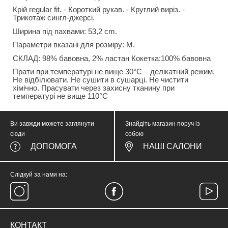
Крій regular fit. - Короткий рукав. - Круглий виріз. -
Трикотаж сингл-джерсі.
Ширина під пахвами: 53,2 cm.
Параметри вказані для розміру: М.
СКЛАД: 98% бавовна, 2% ластан Кокетка:100% бавовна
Прати при температурі не вище 30°C – делікатний режим.
Не відбілювати. Не сушити в сушарці. Не чистити
хімічно. Прасувати через захисну тканину при
температурі не вище 110°C
Ви завжди можете заглянути
Знайдіть магазин поруч із
сюди
собою
ДОПОМОГА
НАШІ САЛОНИ
Слідкуй за нами на:
КОНТАКТ