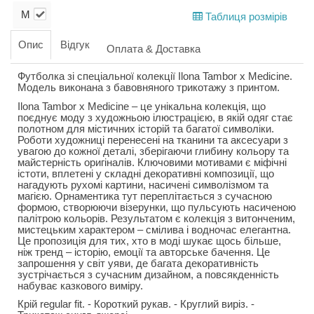
M
Таблиця розмірів
Опис
Відгук
Оплата & Доставка
Футболка зі спеціальної колекції Ilona Tambor x Medicine.
Модель виконана з бавовняного трикотажу з принтом.
Ilona Tambor x Medicine – це унікальна колекція, що
поєднує моду з художньою ілюстрацією, в якій одяг стає
полотном для містичних історій та багатої символіки.
Роботи художниці перенесені на тканини та аксесуари з
увагою до кожної деталі, зберігаючи глибину кольору та
майстерність оригіналів. Ключовими мотивами є міфічні
істоти, вплетені у складні декоративні композиції, що
нагадують рухомі картини, насичені символізмом та
магією. Орнаментика тут переплітається з сучасною
формою, створюючи візерунки, що пульсують насиченою
палітрою кольорів. Результатом є колекція з витонченим,
мистецьким характером – смілива і водночас елегантна.
Це пропозиція для тих, хто в моді шукає щось більше,
ніж тренд – історію, емоції та авторське бачення. Це
запрошення у світ уяви, де багата декоративність
зустрічається з сучасним дизайном, а повсякденність
набуває казкового виміру.
Крій regular fit. - Короткий рукав. - Круглий виріз. -