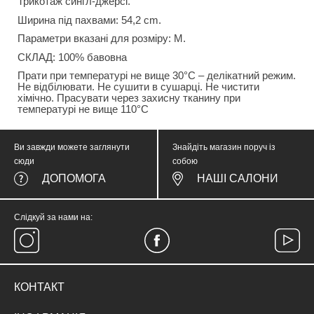
Трикотаж сингл-джерсі.
Ширина під пахвами: 54,2 cm.
Параметри вказані для розміру: М.
СКЛАД: 100% бавовна
Прати при температурі не вище 30°C – делікатний режим.
Не відбілювати. Не сушити в сушарці. Не чистити
хімічно. Прасувати через захисну тканину при
температурі не вище 110°C
Ви завжди можете заглянути
Знайдіть магазин поруч із
сюди
собою
ДОПОМОГА
НАШІ САЛОНИ
Слідкуй за нами на:
КОНТАКТ
тел.
(067) 374 05 57