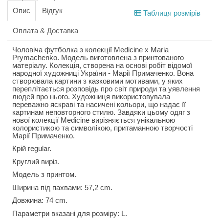
Опис
Відгук
Таблиця розмірів
Оплата & Доставка
Чоловіча футболка з колекції Medicine x Maria
Prymachenko. Модель виготовлена з принтованого
матеріалу. Колекція, створена на основі робіт відомої
народної художниці України - Марії Примаченко. Вона
створювала картини з казковими мотивами, у яких
переплітається розповідь про світ природи та уявлення
людей про нього. Художниця використовувала
переважно яскраві та насичені кольори, що надає її
картинам неповторного стилю. Завдяки цьому одяг з
нової колекції Medicine вирізняється унікальною
колористикою та символікою, притаманною творчості
Марії Примаченко.
Крій regular.
Круглий виріз.
Модель з принтом.
Ширина під пахвами: 57,2 cm.
Довжина: 74 cm.
Параметри вказані для розміру: L.