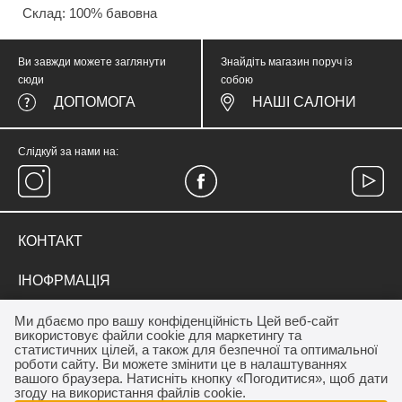
Склад: 100% бавовна
Ви завжди можете заглянути
Знайдіть магазин поруч із
сюди
собою
ДОПОМОГА
НАШІ САЛОНИ
Слідкуй за нами на:
КОНТАКТ
тел.
(067) 374 05 57
ІНОФРМАЦІЯ
medicinewear@gmail.com
Everyday Therapy
ДЛЯ КЛІЄНТА
Ми дбаємо про вашу конфіденційність Цей веб-сайт
Контакт
використовує файли cookie для маркетингу та
Франшиза салону MEDICINE
Акції
статистичних цілей, а також для безпечної та оптимальної
ОПЛАТА / ДОСТАВКА
роботи сайту. Ви можете змінити це в налаштуваннях
Програма лояльності
вашого браузера. Натисніть кнопку «Погодитися», щоб дати
Дропшиппінг
Як купити
згоду на використання файлів cookie.