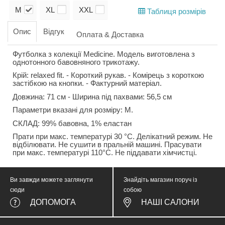
M
XL
XXL
Таблиця розмірів
Опис
Відгук
Оплата & Доставка
Футболка з колекції Medicine. Модель виготовлена з
однотонного бавовняного трикотажу.
Крій: relaxed fit. - Короткий рукав. - Комірець з короткою
застібкою на кнопки. - Фактурний матеріал.
Довжина: 71 см - Ширина під пахвами: 56,5 см
Параметри вказані для розміру: М.
СКЛАД: 99% бавовна, 1% еластан
Прати при макс. температурі 30 °C. Делікатний режим. Не
відбілювати. Не сушити в пральній машині. Прасувати
при макс. температурі 110°C. Не піддавати хімчистці.
Ви завжди можете заглянути
Знайдіть магазин поруч із
сюди
собою
ДОПОМОГА
НАШІ САЛОНИ