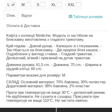
L
M
S
XL
XXL
Опис
Відгук
Таблиця розмірів
Оплата & Доставка
Кофта з колекції Medicine. Модель із застібкою на
блискавку виготовлена з гладкого трикотажу.
Крій regular. - Довгий рукав. - Капюшон зі стягуванням. -
Застібається на блискавку. - Дві прорізні бічні кишені. -
Оздоблення у вигляді стяжки. - Гладкий трикотаж. -
Делікатний, м'який і приємний на дотик трикотаж.
Довжина рукава: 61,5 cm. - Довжина: 70 cm. - Ширина в
грудній клітці: 60 cm.
Параметри вказані для розміру: М.
СКЛАД: Основний матеріал: 70% бавовна, 30% поліестер
Додатковий матеріал: 98% бавовна, 2% еластан
Прати при температурі не вище 30°C – делікатний режим.
Не відбілювати. Не сушити в сушарці. Прасувати при
температурі не вище 110°C. Не чистити хімічно.