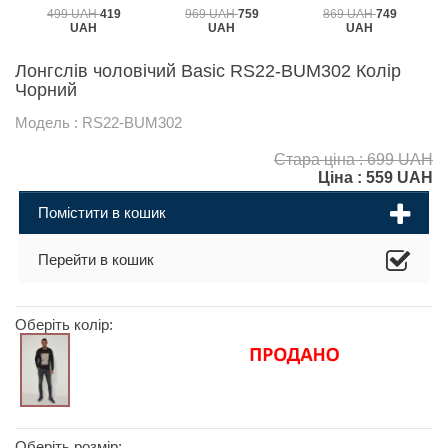
499 UAH
419
969 UAH
759
869 UAH
749
UAH
UAH
UAH
Лонгслів чоловічий Basic RS22-BUM302 Колір
Чорний
Модель : RS22-BUM302
Стара ціна : 699 UAH
Ціна :
559
UAH
Помістити в кошик
Перейти в кошик
Оберіть колір:
Оберіть розмір: