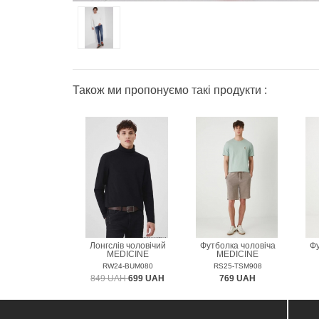
Також ми пропонуємо такі продукти :
Лонгслів чоловічий
Футболка чоловіча
Фу
MEDICINE
MEDICINE
RW24-BUM080
RS25-TSM908
849 UAH
699 UAH
769 UAH