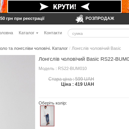
250 грн при реєстрації
РОЗПРОДАЖ
оловна
Каталог
Контакти
оло та лонгсліви чоловічі. Каталог
/
Лонгслів чоловічий Basic
Лонгслів чоловічий Basic RS22-BUM0
Модель : RS22-BUM010
Стара ціна : 599 UAH
Ціна :
419
UAH
Оберіть колір: