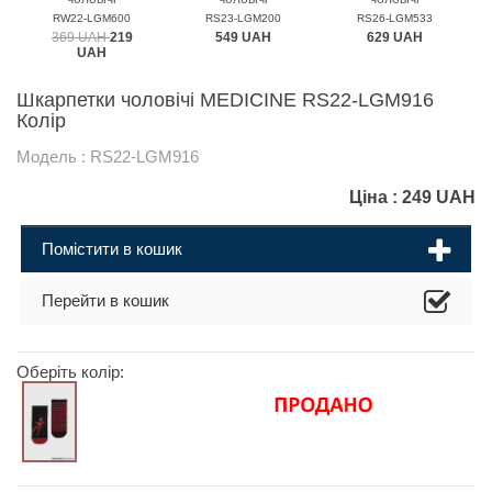
MEDICINE
MEDICINE
MEDICINE
RW22-LGM600
RS23-LGM200
RS26-LGM533
369 UAH
219
549 UAH
629 UAH
UAH
Шкарпетки чоловічі MEDICINE RS22-LGM916
Колір
Модель : RS22-LGM916
Ціна :
249
UAH
Помістити в кошик
Перейти в кошик
Оберіть колір: