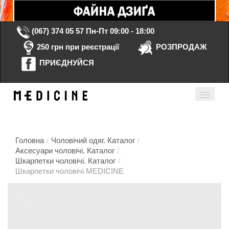
(067) 374 05 57
Пн-Пт 09:00 - 18:00
250 грн при реєстрації
РОЗПРОДАЖ
ПРИЄДНУЙСЯ
Кошик порожній
Мій кабінет
ua
Головна
/
Чоловічий одяг. Каталог
/
Аксесуари чоловічі. Каталог
/
Шкарпетки чоловічі. Каталог
/
Головна
Шкарпетки чоловічі MEDICINE
Каталог
Контакти