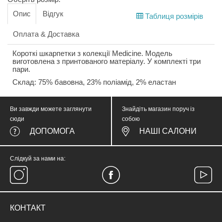
Опис
Відгук
Таблиця розмірів
Оплата & Доставка
Короткі шкарпетки з колекції Medicine. Модель
виготовлена з принтованого матеріалу. У комплекті три
пари.
Склад: 75% бавовна, 23% поліамід, 2% еластан
Ви завжди можете заглянути
Знайдіть магазин поруч із
сюди
собою
ДОПОМОГА
НАШІ САЛОНИ
Слідкуй за нами на:
КОНТАКТ