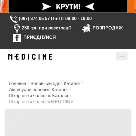
(067) 374 05 57
Пн-Пт 09:00 - 18:00
250 грн при реєстрації
РОЗПРОДАЖ
ПРИЄДНУЙСЯ
Кошик порожній
Мій кабінет
ua
Головна
/
Чоловічий одяг. Каталог
/
Аксесуари чоловічі. Каталог
/
Шкарпетки чоловічі. Каталог
/
Головна
Шкарпетки чоловічі MEDICINE
Каталог
Контакти