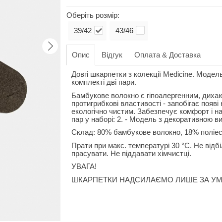
Оберіть розмір:
39/42
43/46
Опис
Відгук
Оплата & Доставка
Довгі шкарпетки з колекції Medicine. Модел
комплекті дві пари.
Бамбукове волокно є гіпоалергенним, дихаю
протигрибкові властивості - запобігає появі
екологічно чистим. Забезпечує комфорт і над
пар у наборі: 2. - Модель з декоративною в
Склад: 80% бамбукове волокно, 18% поліес
Прати при макс. температурі 30 °C. Не відб
прасувати. Не піддавати хімчистці.
УВАГА!
ШКАРПЕТКИ НАДСИЛАЄМО ЛИШЕ ЗА УМ