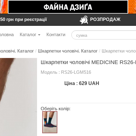
250 грн при реєстрації
РОЗПРОДАЖ
оловна
Каталог
Контакти
оловічі. Каталог
/
Шкарпетки чоловічі. Каталог
/
Шкарпетки чоло
Шкарпетки чоловічі MEDICINE RS26
Модель : RS26-LGM516
Ціна :
629
UAH
Оберіть колір: