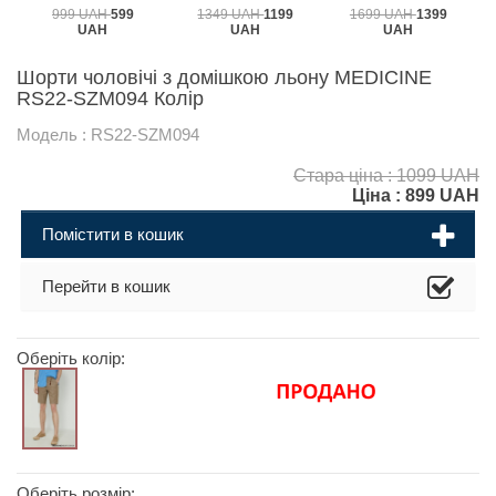
999 UAH
599
1349 UAH
1199
1699 UAH
1399
UAH
UAH
UAH
Шорти чоловічі з домішкою льону MEDICINE
RS22-SZM094 Колір
Модель : RS22-SZM094
Стара ціна : 1099 UAH
Ціна :
899
UAH
Помістити в кошик
Перейти в кошик
Оберіть колір:
Оберіть розмір: