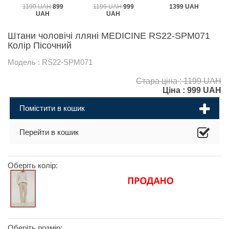
1199 UAH
899
1199 UAH
999
1399 UAH
UAH
UAH
Штани чоловічі лляні MEDICINE RS22-SPM071
Колір Пісочний
Модель : RS22-SPM071
Стара ціна : 1199 UAH
Ціна :
999
UAH
Помістити в кошик
Перейти в кошик
Оберіть колір:
Оберіть розмір: