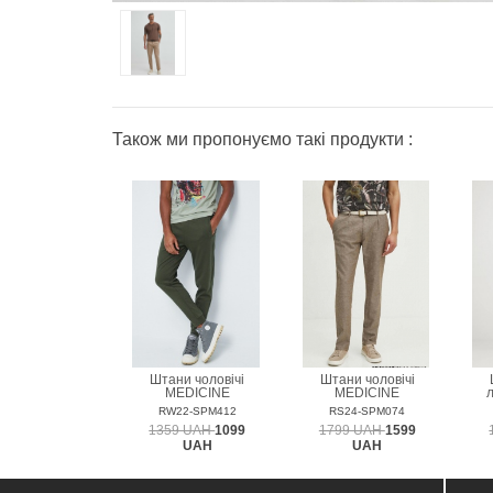
Також ми пропонуємо такі продукти :
Штани чоловічі
Штани чоловічі
MEDICINE
MEDICINE
RW22-SPM412
RS24-SPM074
1359 UAH
1099
1799 UAH
1599
UAH
UAH