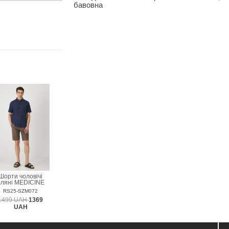
бавовна
Шорти чоловічі
лляні MEDICINE
RS25-SZM072
1499 UAH
1369
UAH