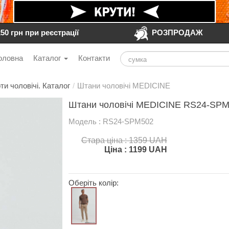
250 грн при реєстрації
РОЗПРОДАЖ
оловна
Каталог
Контакти
ти чоловічі. Каталог
/
Штани чоловічі MEDICINE
Штани чоловічі MEDICINE RS24-SPM
Модель : RS24-SPM502
Стара ціна : 1359 UAH
Ціна :
1199
UAH
Оберіть колір: