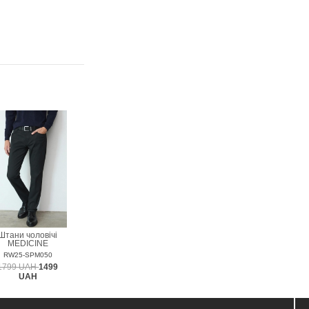
Штани чоловічі
MEDICINE
RW25-SPM050
1799 UAH
1499
UAH