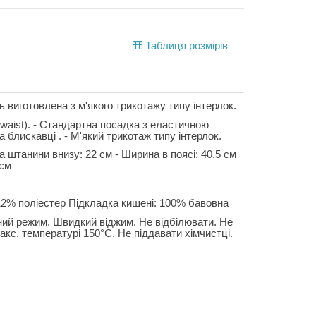
Таблиця розмірів
ь виготовлена з м'якого трикотажу типу інтерлок.
r waist). - Стандартна посадка з еластичною
а блискавці . - М'який трикотаж типу інтерлок.
 штанини внизу: 22 см - Ширина в поясі: 40,5 см
 см
2% поліестер Підкладка кишені: 100% бавовна
тний режим. Швидкий віджим. Не відбілювати. Не
кс. температурі 150°C. Не піддавати хімчистці.