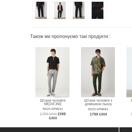
Також ми пропонуємо такі продукти :
Штани чоловічі
Штани чоловічі з
MEDICINE
домішкою льону
MEDICINE
RS25-SPM031
RS25-SPM081
1799 UAH
1599
1799 UAH
UAH