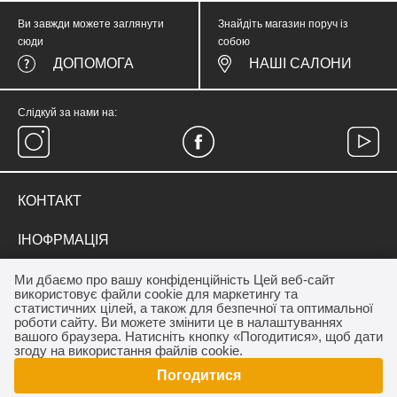
Ви завжди можете заглянути
Знайдіть магазин поруч із
сюди
собою
ДОПОМОГА
НАШІ САЛОНИ
Слідкуй за нами на:
КОНТАКТ
тел.
(067) 374 05 57
ІНОФРМАЦІЯ
medicinewear@gmail.com
Everyday Therapy
ДЛЯ КЛІЄНТА
Ми дбаємо про вашу конфіденційність Цей веб-сайт
Контакт
використовує файли cookie для маркетингу та
Франшиза салону MEDICINE
Акції
статистичних цілей, а також для безпечної та оптимальної
ОПЛАТА / ДОСТАВКА
роботи сайту. Ви можете змінити це в налаштуваннях
Програма лояльності
вашого браузера. Натисніть кнопку «Погодитися», щоб дати
Дропшиппінг
Як купити
згоду на використання файлів cookie.
Договір публічної оферти
Погодитися