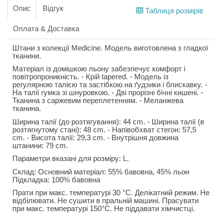
Опис
Відгук
Таблиця розмірів
Оплата & Доставка
Штани з колекції Medicine. Модель виготовлена з гладкої
тканини.
Матеріал із домішкою льону забезпечує комфорт і
повітропроникність. - Крій tapered. - Модель із
регулярною талією та застібкою на ґудзики і блискавку. -
На талії гумка зі шнуровкою. - Дві прорізні бічні кишені. -
Тканина з саржевим переплетенням. - Меланжева
тканина.
Ширина талії (до розтягування): 44 cm. - Ширина талії (в
розтягнутому стані): 48 cm. - Напівобхват стегон: 57,5
cm. - Висота талії: 29,3 cm. - Внутрішня довжина
штанини: 79 cm.
Параметри вказані для розміру: L.
Склад: Основний матеріал: 55% бавовна, 45% льон
Підкладка: 100% бавовна
Прати при макс. температурі 30 °C. Делікатний режим. Не
відбілювати. Не сушити в пральній машині. Прасувати
при макс. температурі 150°C. Не піддавати хімчистці.